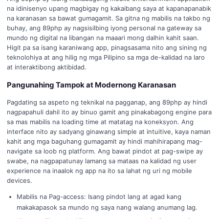
na idinisenyo upang magbigay ng kakaibang saya at kapanapanabik
na karanasan sa bawat gumagamit. Sa gitna ng mabilis na takbo ng
buhay, ang 89php ay nagsisilbing iyong personal na gateway sa
mundo ng digital na libangan na maaari mong dalhin kahit saan.
Higit pa sa isang karaniwang app, pinagsasama nito ang sining ng
teknolohiya at ang hilig ng mga Pilipino sa mga de-kalidad na laro
at interaktibong aktibidad.
Pangunahing Tampok at Modernong Karanasan
Pagdating sa aspeto ng teknikal na pagganap, ang 89php ay hindi
nagpapahuli dahil ito ay binuo gamit ang pinakabagong engine para
sa mas mabilis na loading time at matatag na koneksyon. Ang
interface nito ay sadyang ginawang simple at intuitive, kaya naman
kahit ang mga baguhang gumagamit ay hindi mahihirapang mag-
navigate sa loob ng platform. Ang bawat pindot at pag-swipe ay
swabe, na nagpapatunay lamang sa mataas na kalidad ng user
experience na inaalok ng app na ito sa lahat ng uri ng mobile
devices.
Mabilis na Pag-access: Isang pindot lang at agad kang
makakapasok sa mundo ng saya nang walang anumang lag.