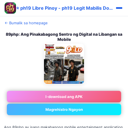
⭐ ph19 Libre Pinoy - ph19 Legit Mabilis Download
← Bumalik sa homepage
89php: Ang Pinakabagong Sentro ng Digital na Libangan sa
Mobile
I-download ang APK
Magrehistro Ngayon
Ang 89php ay isang makabagong mobile entertainment application