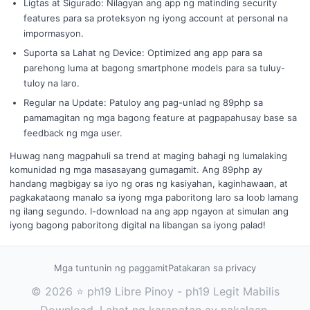
Ligtas at Sigurado: Nilagyan ang app ng matinding security
features para sa proteksyon ng iyong account at personal na
impormasyon.
Suporta sa Lahat ng Device: Optimized ang app para sa
parehong luma at bagong smartphone models para sa tuluy-
tuloy na laro.
Regular na Update: Patuloy ang pag-unlad ng 89php sa
pamamagitan ng mga bagong feature at pagpapahusay base sa
feedback ng mga user.
Huwag nang magpahuli sa trend at maging bahagi ng lumalaking
komunidad ng mga masasayang gumagamit. Ang 89php ay
handang magbigay sa iyo ng oras ng kasiyahan, kaginhawaan, at
pagkakataong manalo sa iyong mga paboritong laro sa loob lamang
ng ilang segundo. I-download na ang app ngayon at simulan ang
iyong bagong paboritong digital na libangan sa iyong palad!
Mga tuntunin ng paggamit
Patakaran sa privacy
© 2026 ⭐ ph19 Libre Pinoy - ph19 Legit Mabilis