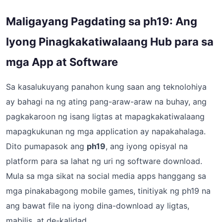
Maligayang Pagdating sa ph19: Ang
Iyong Pinagkakatiwalaang Hub para sa
mga App at Software
Sa kasalukuyang panahon kung saan ang teknolohiya
ay bahagi na ng ating pang-araw-araw na buhay, ang
pagkakaroon ng isang ligtas at mapagkakatiwalaang
mapagkukunan ng mga application ay napakahalaga.
Dito pumapasok ang
ph19
, ang iyong opisyal na
platform para sa lahat ng uri ng software download.
Mula sa mga sikat na social media apps hanggang sa
mga pinakabagong mobile games, tinitiyak ng ph19 na
ang bawat file na iyong dina-download ay ligtas,
mabilis, at de-kalidad.