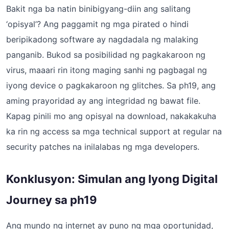
Bakit nga ba natin binibigyang-diin ang salitang
‘opisyal’? Ang paggamit ng mga pirated o hindi
beripikadong software ay nagdadala ng malaking
panganib. Bukod sa posibilidad ng pagkakaroon ng
virus, maaari rin itong maging sanhi ng pagbagal ng
iyong device o pagkakaroon ng glitches. Sa ph19, ang
aming prayoridad ay ang integridad ng bawat file.
Kapag pinili mo ang opisyal na download, nakakakuha
ka rin ng access sa mga technical support at regular na
security patches na inilalabas ng mga developers.
Konklusyon: Simulan ang Iyong Digital
Journey sa ph19
Ang mundo ng internet ay puno ng mga oportunidad,