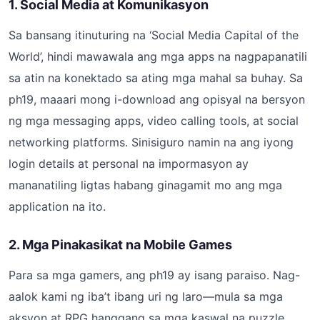
1. Social Media at Komunikasyon
Sa bansang itinuturing na ‘Social Media Capital of the
World’, hindi mawawala ang mga apps na nagpapanatili
sa atin na konektado sa ating mga mahal sa buhay. Sa
ph19, maaari mong i-download ang opisyal na bersyon
ng mga messaging apps, video calling tools, at social
networking platforms. Sinisiguro namin na ang iyong
login details at personal na impormasyon ay
mananatiling ligtas habang ginagamit mo ang mga
application na ito.
2. Mga Pinakasikat na Mobile Games
Para sa mga gamers, ang ph19 ay isang paraiso. Nag-
aalok kami ng iba’t ibang uri ng laro—mula sa mga
aksyon at RPG hanggang sa mga kaswal na puzzle