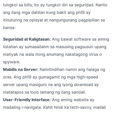
tungkol sa bilis; ito ay tungkol din sa seguridad. Narito
ang ilang mga dahilan kung bakit ang ph19 ay
itinuturing na opisyal at nangungunang pagpipilian sa
bansa:
Seguridad at Kaligtasan:
Ang bawat software sa aming
listahan ay sumasailalim sa masusing pagsusuri upang
matiyak na wala itong anumang nakatagong virus o
spyware.
Mabilis na Server:
Naiintindihan namin ang halaga ng
oras. Ang ph19 ay gumagamit ng mga high-speed
server upang masiguro na ang iyong download ay
matatapos sa loob lamang ng ilang sandali.
User-Friendly Interface:
Ang aming website ay
madaling i-navigate. Kahit hindi ka tech-savvy, madali