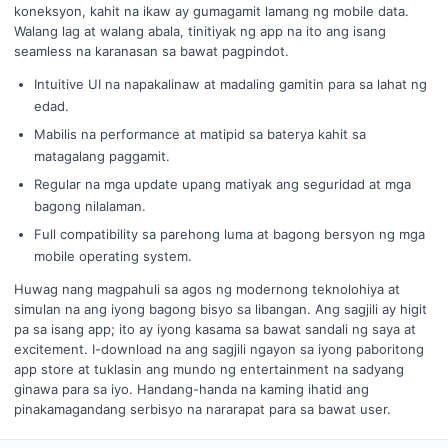
koneksyon, kahit na ikaw ay gumagamit lamang ng mobile data.
Walang lag at walang abala, tinitiyak ng app na ito ang isang
seamless na karanasan sa bawat pagpindot.
Intuitive UI na napakalinaw at madaling gamitin para sa lahat ng
edad.
Mabilis na performance at matipid sa baterya kahit sa
matagalang paggamit.
Regular na mga update upang matiyak ang seguridad at mga
bagong nilalaman.
Full compatibility sa parehong luma at bagong bersyon ng mga
mobile operating system.
Huwag nang magpahuli sa agos ng modernong teknolohiya at
simulan na ang iyong bagong bisyo sa libangan. Ang sagjili ay higit
pa sa isang app; ito ay iyong kasama sa bawat sandali ng saya at
excitement. I-download na ang sagjili ngayon sa iyong paboritong
app store at tuklasin ang mundo ng entertainment na sadyang
ginawa para sa iyo. Handang-handa na kaming ihatid ang
pinakamagandang serbisyo na nararapat para sa bawat user.