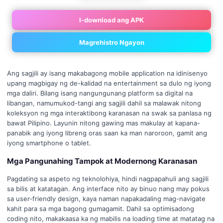
I-download ang APK
Magrehistro Ngayon
Ang sagjili ay isang makabagong mobile application na idinisenyo
upang magbigay ng de-kalidad na entertainment sa dulo ng iyong
mga daliri. Bilang isang nangungunang platform sa digital na
libangan, namumukod-tangi ang sagjili dahil sa malawak nitong
koleksyon ng mga interaktibong karanasan na swak sa panlasa ng
bawat Pilipino. Layunin nitong gawing mas makulay at kapana-
panabik ang iyong libreng oras saan ka man naroroon, gamit ang
iyong smartphone o tablet.
Mga Pangunahing Tampok at Modernong Karanasan
Pagdating sa aspeto ng teknolohiya, hindi nagpapahuli ang sagjili
sa bilis at katatagan. Ang interface nito ay binuo nang may pokus
sa user-friendly design, kaya naman napakadaling mag-navigate
kahit para sa mga bagong gumagamit. Dahil sa optimisadong
coding nito, makakaasa ka ng mabilis na loading time at matatag na