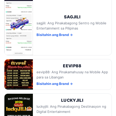
SAGJILI
sagjili: Ang Pinakabagong Sentro ng Mobile
Entertainment sa Pilipinas
Bisitahin ang Brand →
EEVIP88
eevip88: Ang Pinakamahusay na Mobile App
para sa Libangan
Bisitahin ang Brand →
LUCKYJILI
luckyjili: Ang Pinakabagong Destinasyon ng
Digital Entertainment