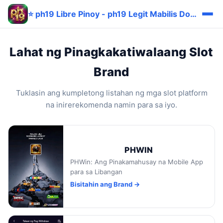
⭐ ph19 Libre Pinoy - ph19 Legit Mabilis Download
Lahat ng Pinagkakatiwalaang Slot
Brand
Tuklasin ang kumpletong listahan ng mga slot platform
na inirerekomenda namin para sa iyo.
PHWIN
PHWin: Ang Pinakamahusay na Mobile App
para sa Libangan
Bisitahin ang Brand →