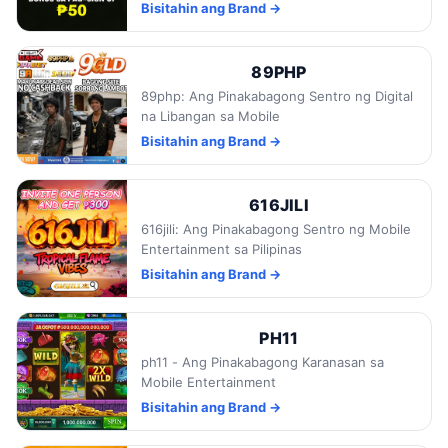
Bisitahin ang Brand →
89PHP
89php: Ang Pinakabagong Sentro ng Digital
na Libangan sa Mobile
Bisitahin ang Brand →
616JILI
616jili: Ang Pinakabagong Sentro ng Mobile
Entertainment sa Pilipinas
Bisitahin ang Brand →
PH11
ph11 - Ang Pinakabagong Karanasan sa
Mobile Entertainment
Bisitahin ang Brand →